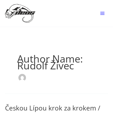
Skip
to
content
Author Name:
Rudolf Živec
Českou Lípou krok za krokem /