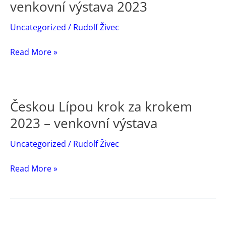
venkovní výstava 2023
Uncategorized
/
Rudolf Živec
Českou
Read More »
Lípou
krok
za
Českou Lípou krok za krokem
krokem
2023 – venkovní výstava
/
venkovní
Uncategorized
/
Rudolf Živec
výstava
2023
Českou
Read More »
Lípou
krok
za
krokem