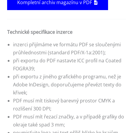
Kompletní archiv magazínu v PDF
Technické specifikace inzerce
inzerci přijímáme ve formátu PDF se sloučenými
průhlednostmi (standard PDF/X-1a:2001);
při exportu do PDF nastavte ICC profil na Coated
FOGRA39;
při exportu z jiného grafického programu, než je
Adobe InDesign, doporučujeme převézt texty do
křivek;
PDF musí mít tiskový barevný prostor CMYK a
rozlišení 300 DPI;
PDF musí mít řezací značky, a v případě grafiky do
okraje také spad 3 mm;
neumisťujte loga ani text příliš blízko ke krajům